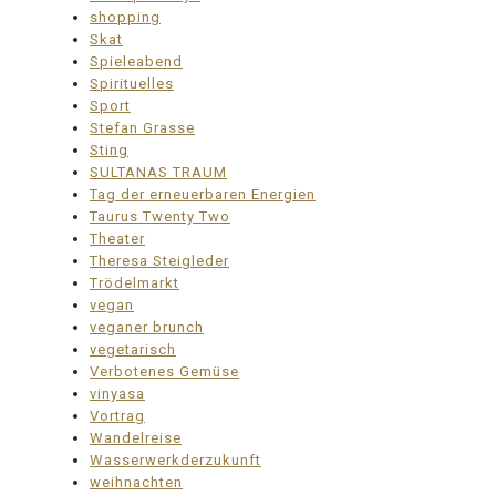
shopping
Skat
Spieleabend
Spirituelles
Sport
Stefan Grasse
Sting
SULTANAS TRAUM
Tag der erneuerbaren Energien
Taurus Twenty Two
Theater
Theresa Steigleder
Trödelmarkt
vegan
veganer brunch
vegetarisch
Verbotenes Gemüse
vinyasa
Vortrag
Wandelreise
Wasserwerkderzukunft
weihnachten