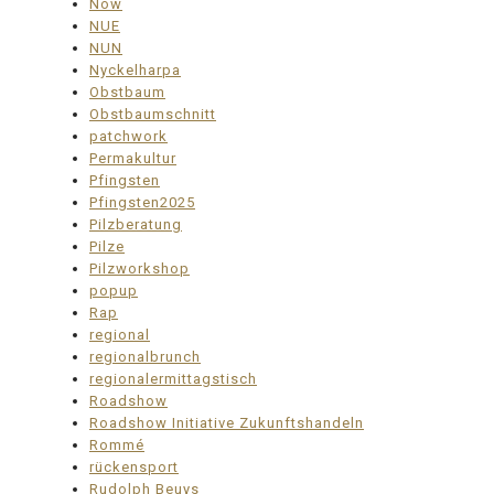
Now
NUE
NUN
Nyckelharpa
Obstbaum
Obstbaumschnitt
patchwork
Permakultur
Pfingsten
Pfingsten2025
Pilzberatung
Pilze
Pilzworkshop
popup
Rap
regional
regionalbrunch
regionalermittagstisch
Roadshow
Roadshow Initiative Zukunftshandeln
Rommé
rückensport
Rudolph Beuys