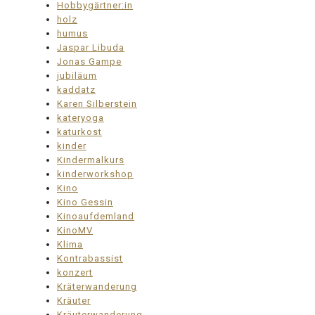
Hobbygärtner:in
holz
humus
Jaspar Libuda
Jonas Gampe
jubiläum
kaddatz
Karen Silberstein
kateryoga
katurkost
kinder
Kindermalkurs
kinderworkshop
Kino
Kino Gessin
Kinoaufdemland
KinoMV
Klima
Kontrabassist
konzert
Kräterwanderung
Kräuter
Kräuterwanderung