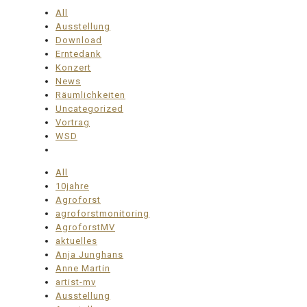
All
Ausstellung
Download
Erntedank
Konzert
News
Räumlichkeiten
Uncategorized
Vortrag
WSD
All
10jahre
Agroforst
agroforstmonitoring
AgroforstMV
aktuelles
Anja Junghans
Anne Martin
artist-mv
Ausstellung