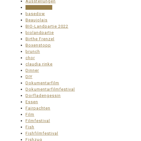
Ausstellungen
bärbel krohn
basedow
Beaujolais
BIO-Landpartie 2022
biolandpartie
Birthe Frenzel
Boxenstopp
brunch
chor
claudia rinke
Dinner
DIY
Dokumentarfilm
Dokumentarfilmfestival
Dorfladengessin
Essen
Fairpachten
Film
Filmfestival
Fish
Fishfilmfestival
Fishzug