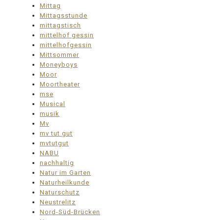
Mittag
Mittagsstunde
mittagstisch
mittelhof gessin
mittelhofgessin
Mittsommer
Moneyboys
Moor
Moortheater
mse
Musical
musik
Mv
mv tut gut
mvtutgut
NABU
nachhaltig
Natur im Garten
Naturheilkunde
Naturschutz
Neustrelitz
Nord-Süd-Brücken