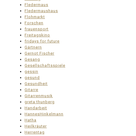
Fledermaus
Fledermaushaus
Flohmarkt
Forschen
frauensport
Freitagskino
fridays for future
Gärtnern
Gernot Fischer
Gesang
Gesellschaftsspiele
gessin
gesund
Gesundheit
Gitarre
Gitarrenmusik
greta thunberg
Handarbeit
HannesHinkelmann
Hatha
Heilkräuter
Herrentag