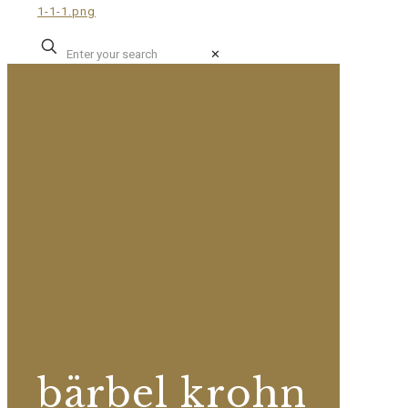
✕
bärbel krohn