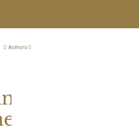
Authors
ung:
nes