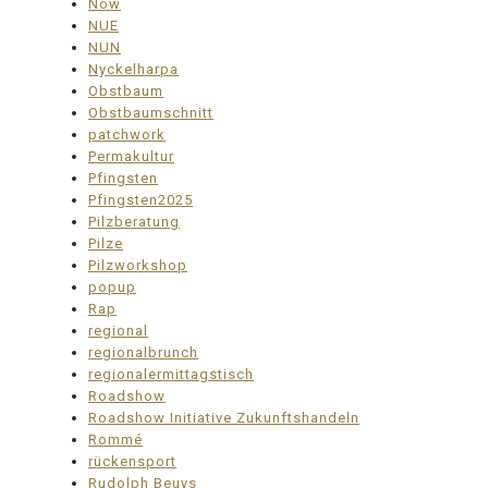
Now
NUE
NUN
Nyckelharpa
Obstbaum
Obstbaumschnitt
patchwork
Permakultur
Pfingsten
Pfingsten2025
Pilzberatung
Pilze
Pilzworkshop
popup
Rap
regional
regionalbrunch
regionalermittagstisch
Roadshow
Roadshow Initiative Zukunftshandeln
Rommé
rückensport
Rudolph Beuys