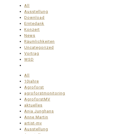
All
Ausstellung
Download
Erntedank
Konzert
News
Räumlichkeiten
Uncategorized
Vortrag
WSD
All
10jahre
Agroforst
agroforstmonitoring
AgroforstMV
aktuelles
Anja Junghans
Anne Martin
artist-mv
Ausstellung