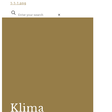
✕
Klima