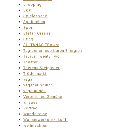
shopping
Skat
Spieleabend
Spirituelles
Sport
Stefan Grasse
Sting
SULTANAS TRAUM
Tag der erneuerbaren Energien
Taurus Twenty Two
Theater
Theresa Steigleder
Trödelmarkt
vegan
veganer brunch
vegetarisch
Verbotenes Gemüse
vinyasa
Vortrag
Wandelreise
Wasserwerkderzukunft
weihnachten