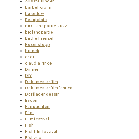
Ausstellungen
bärbel krohn
basedow
Beaujolais
BIO-Landpartie 2022
biolandpartie
Birthe Frenzel
Boxenstopp
brunch
chor
claudia rinke
Dinner
DIY
Dokumentarfilm
Dokumentarfilmfestival
Dorfladengessin
Essen
Fairpachten
Film
Filmfestival
Fish
Fishfilmfestival
Fishzug