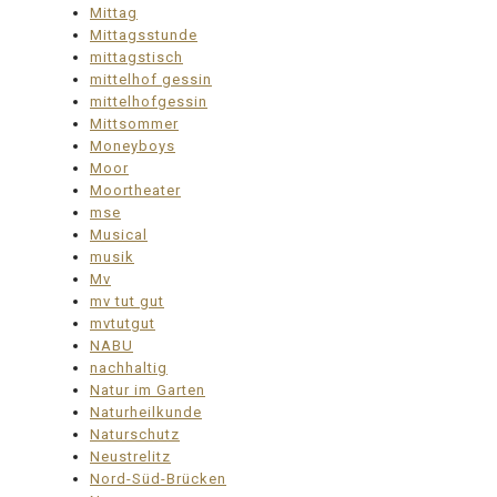
Mittag
Mittagsstunde
mittagstisch
mittelhof gessin
mittelhofgessin
Mittsommer
Moneyboys
Moor
Moortheater
mse
Musical
musik
Mv
mv tut gut
mvtutgut
NABU
nachhaltig
Natur im Garten
Naturheilkunde
Naturschutz
Neustrelitz
Nord-Süd-Brücken