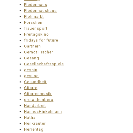
Fledermaus
Fledermaushaus
Flohmarkt
Forschen
frauensport
Freitagskino
fridays for future
Gärtnern
Gernot Fischer
Gesang
Gesellschaftsspiele
gessin
gesund
Gesundheit
Gitarre
Gitarrenmusik
greta thunberg
Handarbeit
HannesHinkelmann
Hatha
Heilkräuter
Herrentag