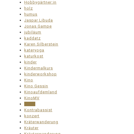
Hobbygärtner:in
holz
humus
Jaspar Libuda
Jonas Gampe
jubiläum
kaddatz
Karen Silberstein
kateryoga
katurkost
kinder
Kindermalkurs
kinderworkshop
Kino
Kino Gessin
Kinoaufdemland
KinoMV
Klima
Kontrabassist
konzert
Kräterwanderung
Kräuter
Kräuterwanderung