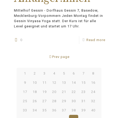
Mittelhof Gessin - Dorfhaus Gessin 7, Basedow,
Mecklenburg-Vorpommern Jeden Montag findet in
Gessin Vinyasa Yoga statt. Der Kurs ist für alle
Level geeignet und startet um 17 Uhr.
0
Read more
Prev page
1
2
3
4
5
6
7
8
9
10
11
12
13
14
15
16
17
18
19
20
21
22
23
24
25
26
27
28
29
30
31
32
33
34
35
36
37
38
39
40