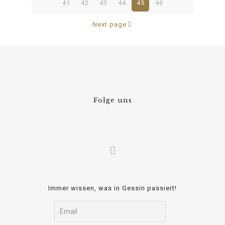
41
42
43
44
45
46
Next page
Folge uns
Immer wissen, was in Gessin passiert!